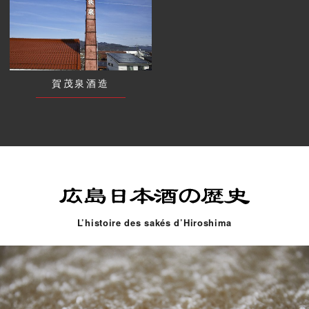
賀茂泉酒造
L’histoire des sakés d’Hiroshima