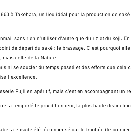
1863 à Takehara, un lieu idéal pour la production de saké
ai, sans rien n’utiliser d’autre que du riz et du kōji. En e
point de départ du saké : le brassage. C’est pourquoi ell
 mais celle de la Nature.
is ni se soucier du temps passé et des efforts que cela c
ise l’excellence.
sserie Fujii en apéritif, mais c’est en accompagnant un re
ie, a remporté le prix d’honneur, la plus haute distinctio
bel a ensuite été récompensé par le trophée (le premier p