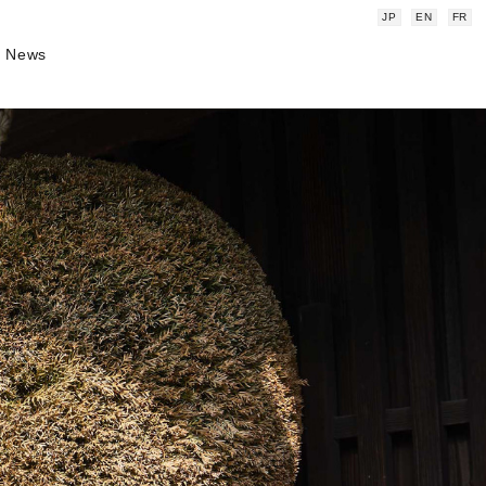
JP
EN
FR
News